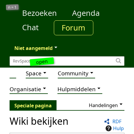
1
n =
Bezoeken
Agenda
Chat
Forum
Niet aangemeld
open
Space
Community
Organisatie
Hulpmiddelen
Handelingen
Speciale pagina
Wiki bekijken
RDF
Hulp