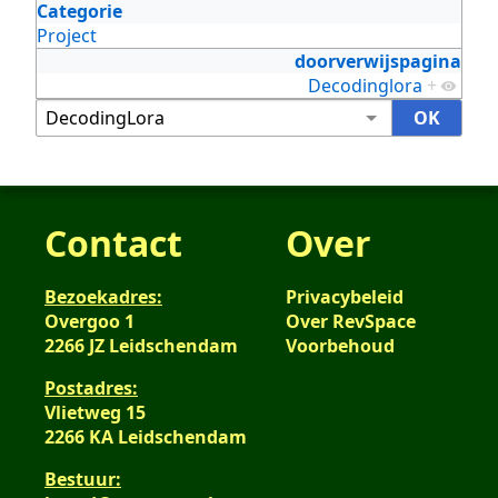
Categorie
Project
doorverwijspagina
Decodinglora
+
Contact
Over
Bezoekadres:
Privacybeleid
Overgoo 1
Over RevSpace
2266 JZ Leidschendam
Voorbehoud
Postadres:
Vlietweg 15
2266 KA Leidschendam
Bestuur: