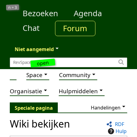
3
n =
Bezoeken
Agenda
Chat
Forum
Niet aangemeld
open
Space
Community
Organisatie
Hulpmiddelen
Handelingen
Speciale pagina
Wiki bekijken
RDF
Hulp