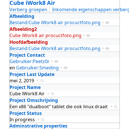
Cube iWork8 Air
Verberg groepen
Inkomende eigenschappen verber
Afbeelding
Bestand:Cube iWork8 air procuctfoto.png
+
Afbeelding2
Cube iWork8 air procuctfoto.png
+
Hoofdafbeelding
Bestand:Cube iWork8 air procuctfoto.png
+
Project Contact
Gebruiker:Peetz0r
+
en
Gebruiker:Smeding
+
Project Last Update
mei 2, 2019
+
Project Name
Cube iWork8 Air
+
Project Omschrijving
Een x86 "dualboot" tablet die ook linux draait
+
Project Status
In progress
+
Adminstrative properties