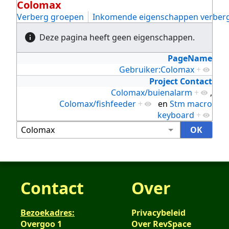
Colomax
Verberg groepen
Inkomende eigenschappen verber
Deze pagina heeft geen eigenschappen.
PageName
Gebruiker:Colomax
+
Project Contact
Colomax/buienalarm
+
,
Colomax/fishfeeder
+
en
Stm macro
keyboard
+
Contact
Over
Bezoekadres:
Privacybeleid
Overgoo 1
Over RevSpace