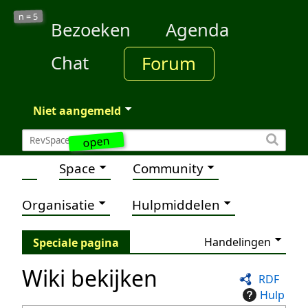
5
n =
Bezoeken
Agenda
Chat
Forum
Niet aangemeld
open
Space
Community
Organisatie
Hulpmiddelen
Handelingen
Speciale pagina
Wiki bekijken
RDF
Hulp