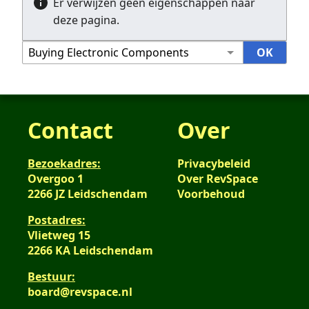
Er verwijzen geen eigenschappen naar
deze pagina.
Contact
Over
Bezoekadres:
Privacybeleid
Overgoo 1
Over RevSpace
2266 JZ Leidschendam
Voorbehoud
Postadres:
Vlietweg 15
2266 KA Leidschendam
Bestuur:
board@revspace.nl