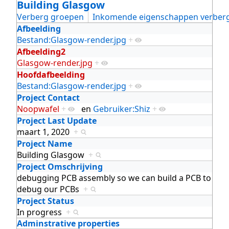
Building Glasgow
Verberg groepen
Inkomende eigenschappen verber
Afbeelding
Bestand:Glasgow-render.jpg
+
Afbeelding2
Glasgow-render.jpg
+
Hoofdafbeelding
Bestand:Glasgow-render.jpg
+
Project Contact
Noopwafel
+
en
Gebruiker:Shiz
+
Project Last Update
maart 1, 2020
+
Project Name
Building Glasgow
+
Project Omschrijving
debugging PCB assembly so we can build a PCB to
debug our PCBs
+
Project Status
In progress
+
Adminstrative properties