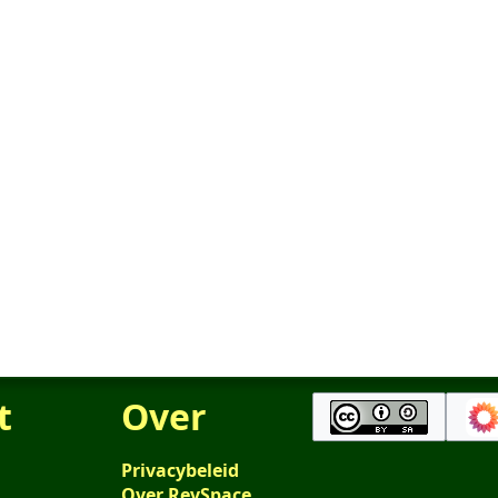
t
Over
Privacybeleid
Over RevSpace