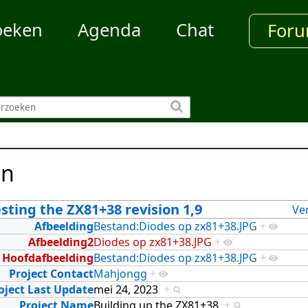
oeken
Agenda
Chat
For
en
sting the ZX81+38 revision 1,9
Ve
Afbeelding
Bestand:Diodes op zx81+38.JPG
+
Afbeelding2
Diodes op zx81+38.JPG
+
Hoofdafbeelding
Bestand:Diodes op zx81+38.JPG
+
Project Contact
Mahjongg
+
oject Last Update
mei 24, 2023
+
Project Name
Building up the ZX81+38
+