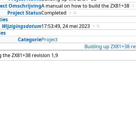
ject Omschrijving
A manual on how to build the ZX81+38
+
Project Status
Completed
+
ties
Wijzigingsdatum
17:53:49, 24 mei 2023
+
ies
Categorie
Project
Buiding up ZX81+38 rev