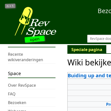
1
n =
Bez
open
Speciale pagina
Recente
Wiki bekijk
wikiveranderingen
Space
Buiding up and te
Over RevSpace
FAQ
Bezoeken
Pr