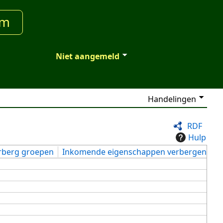
um
Niet aangemeld
Handelingen
RDF
Hulp
rberg groepen
Inkomende eigenschappen verbergen