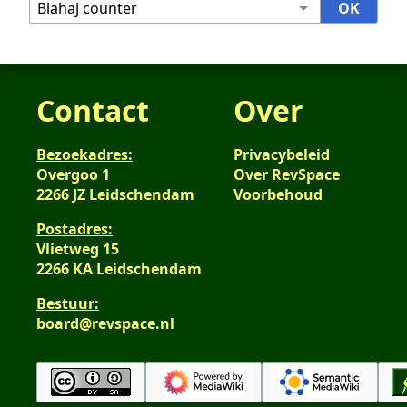
Contact
Over
Bezoekadres:
Privacybeleid
Overgoo 1
Over RevSpace
2266 JZ Leidschendam
Voorbehoud
Postadres:
Vlietweg 15
2266 KA Leidschendam
Bestuur:
board@revspace.nl