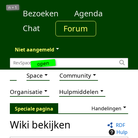
1
n =
Bezoeken
Agenda
Chat
Forum
Niet aangemeld
open
Space
Community
Organisatie
Hulpmiddelen
Handelingen
Speciale pagina
Wiki bekijken
RDF
Hulp