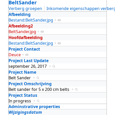
BeltSander
Verberg groepen
Inkomende eigenschappen verber
Afbeelding
Bestand:BeltSander.jpg
+
Afbeelding2
BeltSander.jpg
+
Hoofdafbeelding
Bestand:BeltSander.jpg
+
Project Contact
Deuce
+
Project Last Update
september 26, 2017
+
Project Name
Belt Sander
+
Project Omschrijving
Belt sander for 5 x 200 cm belts
+
Project Status
In progress
+
Adminstrative properties
Wijzigingsdatum