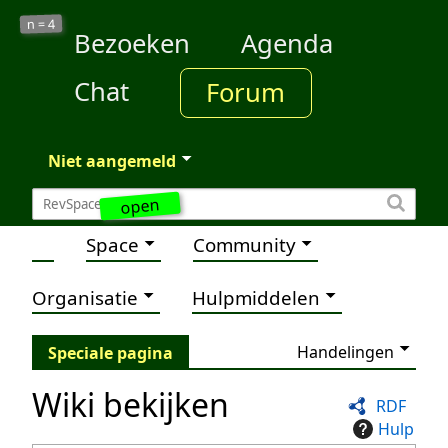
4
n =
Bezoeken
Agenda
Chat
Forum
Niet aangemeld
open
Space
Community
Organisatie
Hulpmiddelen
Handelingen
Speciale pagina
Wiki bekijken
RDF
Hulp