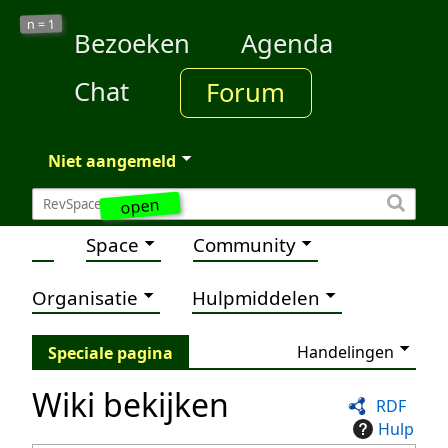
1
n =
Bezoeken
Agenda
Chat
Forum
Niet aangemeld
open
Space
Community
Organisatie
Hulpmiddelen
Handelingen
Speciale pagina
Wiki bekijken
RDF
Hulp