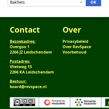
Contact
Over
Bezoekadres:
Privacybeleid
Overgoo 1
Over RevSpace
2266 JZ Leidschendam
Voorbehoud
Postadres:
Vlietweg 15
2266 KA Leidschendam
Bestuur:
board@revspace.nl