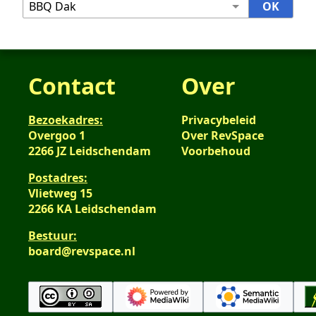
Contact
Over
Bezoekadres:
Privacybeleid
Overgoo 1
Over RevSpace
2266 JZ Leidschendam
Voorbehoud
Postadres:
Vlietweg 15
2266 KA Leidschendam
Bestuur:
board@revspace.nl