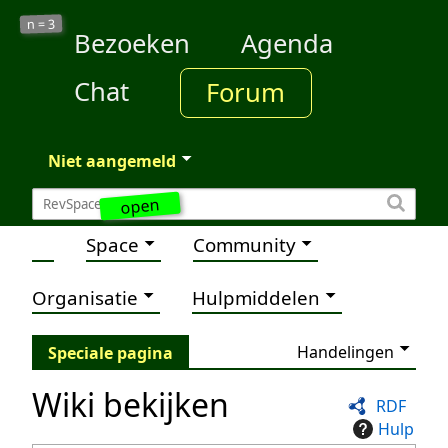
3
n =
Bezoeken
Agenda
Chat
Forum
Niet aangemeld
open
Space
Community
Organisatie
Hulpmiddelen
Handelingen
Speciale pagina
Wiki bekijken
RDF
Hulp