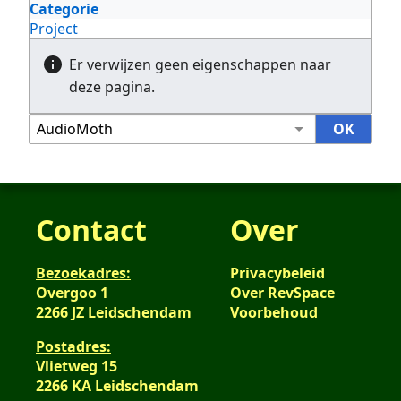
Categorie
Project
Er verwijzen geen eigenschappen naar
deze pagina.
Contact
Over
Bezoekadres:
Privacybeleid
Overgoo 1
Over RevSpace
2266 JZ Leidschendam
Voorbehoud
Postadres:
Vlietweg 15
2266 KA Leidschendam