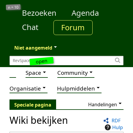
10
n =
Bezoeken
Agenda
Chat
Forum
Niet aangemeld
open
Space
Community
Organisatie
Hulpmiddelen
Handelingen
Speciale pagina
Wiki bekijken
RDF
Hulp