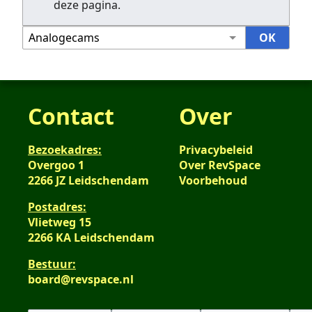
deze pagina.
Contact
Over
Bezoekadres:
Privacybeleid
Overgoo 1
Over RevSpace
2266 JZ Leidschendam
Voorbehoud
Postadres:
Vlietweg 15
2266 KA Leidschendam
Bestuur:
board@revspace.nl