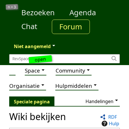
3
n =
Bezoeken
Agenda
Chat
Forum
Niet aangemeld
open
Space
Community
Organisatie
Hulpmiddelen
Handelingen
Speciale pagina
Wiki bekijken
RDF
Hulp