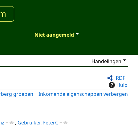
um
Niet aangemeld
Handelingen
RDF
Hulp
rberg groepen
Inkomende eigenschappen verbergen
iz
+
,
Gebruiker:PeterC
+