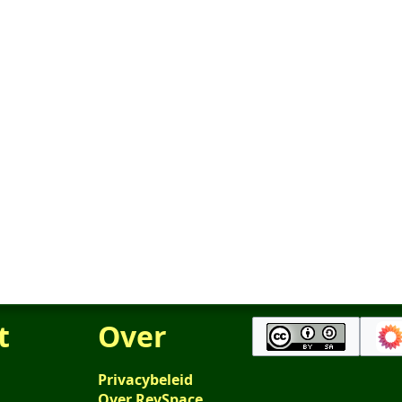
t
Over
Privacybeleid
Over RevSpace