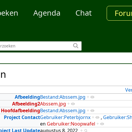
oeken
Agenda
Chat
For
en
Ve
Afbeelding
Bestand:Abssem.jpg
+
Afbeelding2
Abssem.jpg
+
Hoofdafbeelding
Bestand:Abssem.jpg
+
Project Contact
Gebruiker:Peterbjornx
+
,
Gebruiker:Sh
en
Gebruiker:Noopwafel
+
oject Last Update
augustus 8, 2022
+