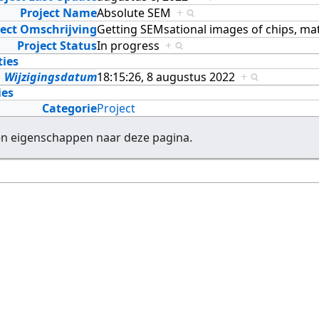
Project Name
Absolute SEM
+
ject Omschrijving
Getting SEMsational images of chips, ma
Project Status
In progress
+
ties
Wijzigingsdatum
18:15:26, 8 augustus 2022
+
ies
Categorie
Project
en eigenschappen naar deze pagina.