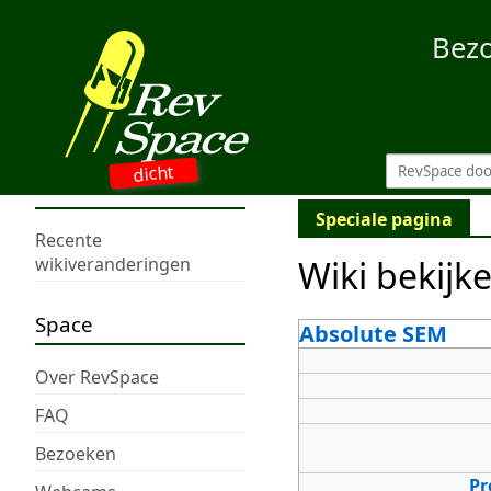
Bez
dicht
Speciale pagina
Recente
Wiki bekijk
wikiveranderingen
Space
Absolute SEM
Over RevSpace
FAQ
Bezoeken
Pr