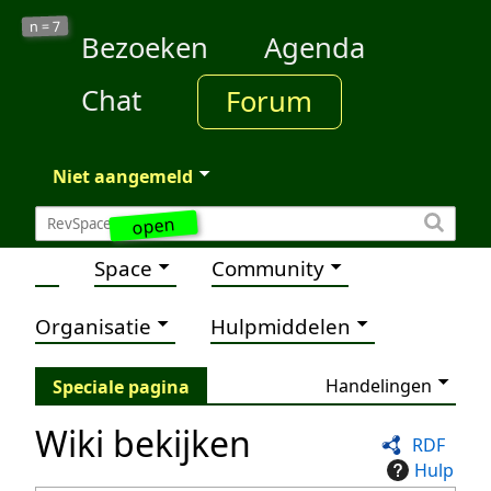
7
n =
Bezoeken
Agenda
Chat
Forum
Niet aangemeld
open
Space
Community
Organisatie
Hulpmiddelen
Handelingen
Speciale pagina
Wiki bekijken
RDF
Hulp