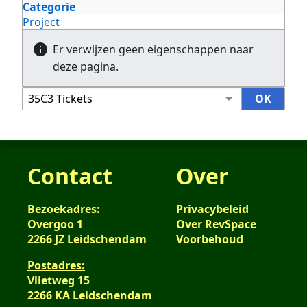
Categorie
Project
Er verwijzen geen eigenschappen naar
deze pagina.
Contact
Over
Bezoekadres:
Privacybeleid
Overgoo 1
Over RevSpace
2266 JZ Leidschendam
Voorbehoud
Postadres:
Vlietweg 15
2266 KA Leidschendam