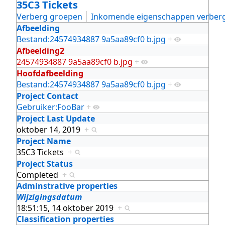
35C3 Tickets
Verberg groepen
Inkomende eigenschappen verber
Afbeelding
Bestand:24574934887 9a5aa89cf0 b.jpg
+
Afbeelding2
24574934887 9a5aa89cf0 b.jpg
+
Hoofdafbeelding
Bestand:24574934887 9a5aa89cf0 b.jpg
+
Project Contact
Gebruiker:FooBar
+
Project Last Update
oktober 14, 2019
+
Project Name
35C3 Tickets
+
Project Status
Completed
+
Adminstrative properties
Wijzigingsdatum
18:51:15, 14 oktober 2019
+
Classification properties