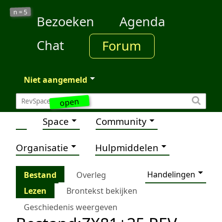
5
n =
Bezoeken
Agenda
Chat
Forum
Niet aangemeld
open
Space
Community
Organisatie
Hulpmiddelen
Handelingen
Bestand
Overleg
Lezen
Brontekst bekijken
Geschiedenis weergeven