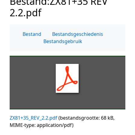
Bestand
:
ZX81+35 REV
2.2.pdf
Bestand
Bestandsgeschiedenis
Bestandsgebruik
ZX81+35_REV_2.2.pdf
(bestandsgrootte: 68 kB,
MIME-type:
application/pdf
)