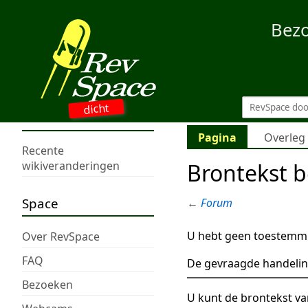
Bez
dicht
Pagina
Overleg
Recente
Brontekst 
wikiveranderingen
Space
←
Forum
U hebt geen toestemmi
Over RevSpace
FAQ
De gevraagde handelin
Bezoeken
U kunt de brontekst va