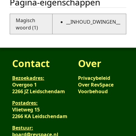
Pagina-eigenschappen
Magisch
__INHOUD_DWINGEN__
woord (1)
Contact
Over
Bezoekadres:
Privacybeleid
Overgoo 1
Over RevSpace
2266 JZ Leidschendam
Voorbehoud
Postadres:
Vlietweg 15
2266 KA Leidschendam
Bestuur:
board@revspace.nl