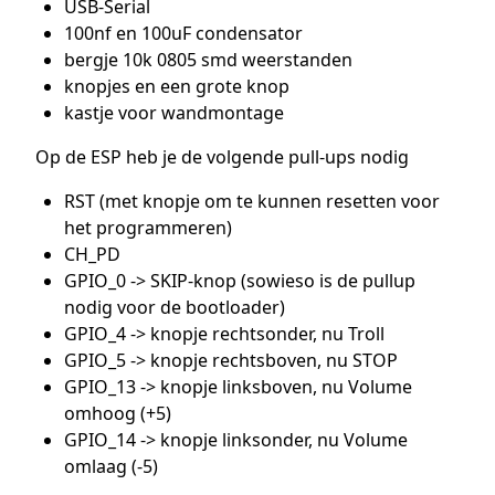
USB-Serial
100nf en 100uF condensator
bergje 10k 0805 smd weerstanden
knopjes en een grote knop
kastje voor wandmontage
Op de ESP heb je de volgende pull-ups nodig
RST (met knopje om te kunnen resetten voor
het programmeren)
CH_PD
GPIO_0 -> SKIP-knop (sowieso is de pullup
nodig voor de bootloader)
GPIO_4 -> knopje rechtsonder, nu Troll
GPIO_5 -> knopje rechtsboven, nu STOP
GPIO_13 -> knopje linksboven, nu Volume
omhoog (+5)
GPIO_14 -> knopje linksonder, nu Volume
omlaag (-5)