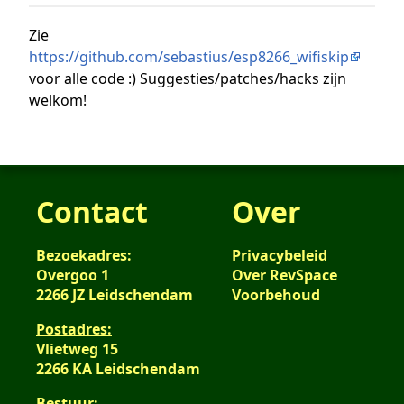
Zie
https://github.com/sebastius/esp8266_wifiskip
voor alle code :) Suggesties/patches/hacks zijn
welkom!
Contact
Over
Bezoekadres:
Privacybeleid
Overgoo 1
Over RevSpace
2266 JZ Leidschendam
Voorbehoud
Postadres:
Vlietweg 15
2266 KA Leidschendam
Bestuur: