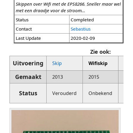
Skippen over Wifi met de EPS8266. Sneller maar wel
met een draadje voor de stroom...
Status
Completed
Contact
Sebastius
Last Update
2020-02-09
Zie ook:
Uitvoering
Skip
Wifiskip
Esp
Gemaakt
2013
2015
201
Status
Verouderd
Onbekend
In 