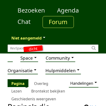
Bezoeken
Agenda
Chat
Forum
Niet aangemeld
dicht
Space
Community
Organisatie
Hulpmiddelen
Handelingen
Pagina
Overleg
Lezen
Brontekst bekijken
Geschiedenis weergeven