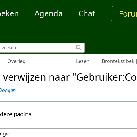
oeken
Agenda
Chat
For
Overleg
Lezen
Brontekst beki
e verwijzen naar "Gebruiker:C
 Dongen
 deze pagina