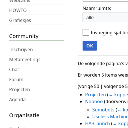
Webcams
Naamruimte:
HOWTO
alle
Grafiekjes
Invoeging sjabl
Community
OK
Inschrijven
Metameetings
De volgende pagina's 
Chat
Er worden 5 items wee
Forum
(
vorige 50
|
volgende 5
Projecten
Projecten
(
← koppe
Agenda
Noonoo
(doorverwi
Sumobots
(
← ko
Organisatie
Useless Machin
HAB launch
(
← kopp