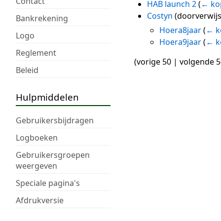
Contact
HAB launch 2
(
← ko
Costyn
(doorverwij
Bankrekening
Hoera8jaar
(
← k
Logo
Hoera9jaar
(
← k
Reglement
(
vorige 50
|
volgende 5
Beleid
Hulpmiddelen
Gebruikersbijdragen
Logboeken
Gebruikersgroepen
weergeven
Speciale pagina's
Afdrukversie