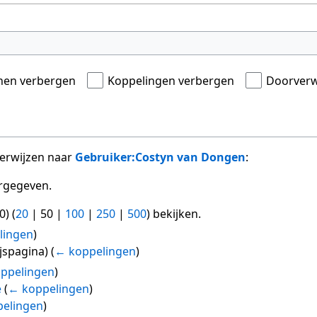
onen verbergen
Koppelingen verbergen
Doorverw
verwijzen naar
Gebruiker:Costyn van Dongen
:
rgegeven.
0
) (
20
|
50
|
100
|
250
|
500
) bekijken.
lingen
)
jspagina)
(
← koppelingen
)
ppelingen
)
e
(
← koppelingen
)
elingen
)