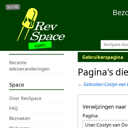
10
n =
Bez
open
Gebruikerspagina
Recente
Pagina's di
wikiveranderingen
Space
←
Gebruiker:Costyn van
Over RevSpace
Verwijzingen naar
FAQ
Pagina:
Bezoeken