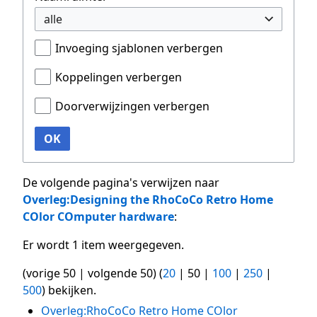
alle
Invoeging sjablonen verbergen
Koppelingen verbergen
Doorverwijzingen verbergen
OK
De volgende pagina's verwijzen naar
Overleg:Designing the RhoCoCo Retro Home
COlor COmputer hardware
:
Er wordt 1 item weergegeven.
(
vorige 50
|
volgende 50
) (
20
|
50
|
100
|
250
|
500
) bekijken.
Overleg:RhoCoCo Retro Home COlor