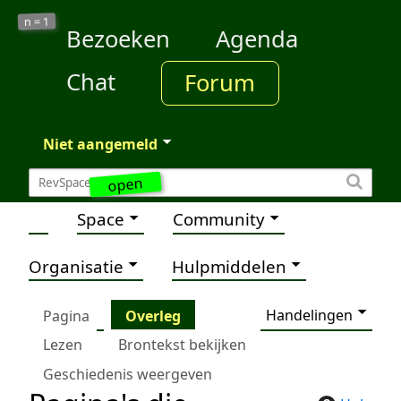
1
n =
Bezoeken
Agenda
Chat
Forum
Niet aangemeld
open
Space
Community
Organisatie
Hulpmiddelen
Handelingen
Pagina
Overleg
Lezen
Brontekst bekijken
Geschiedenis weergeven