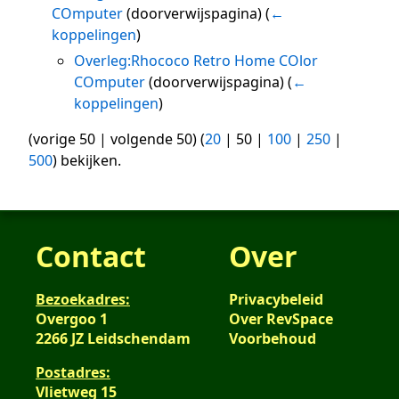
COmputer
(doorverwijspagina)
(
←
koppelingen
)
Overleg:Rhococo Retro Home COlor
COmputer
(doorverwijspagina)
(
←
koppelingen
)
(
vorige 50
|
volgende 50
) (
20
|
50
|
100
|
250
|
500
) bekijken.
Contact
Over
Bezoekadres:
Privacybeleid
Overgoo 1
Over RevSpace
2266 JZ Leidschendam
Voorbehoud
Postadres:
Vlietweg 15