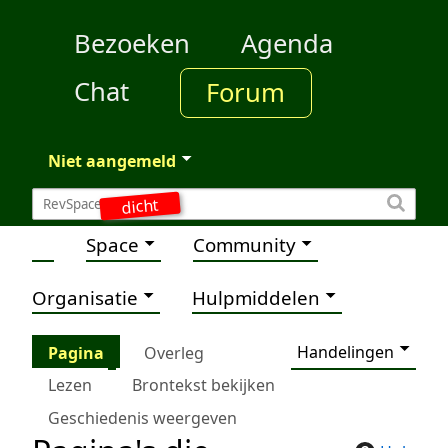
Bezoeken
Agenda
Chat
Forum
Niet aangemeld
dicht
Space
Community
Organisatie
Hulpmiddelen
Handelingen
Pagina
Overleg
Lezen
Brontekst bekijken
Geschiedenis weergeven