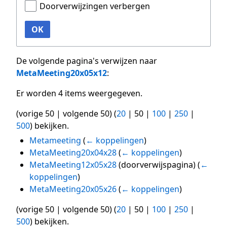
Doorverwijzingen verbergen
OK
De volgende pagina's verwijzen naar
MetaMeeting20x05x12
:
Er worden 4 items weergegeven.
(
vorige 50
|
volgende 50
) (
20
|
50
|
100
|
250
|
500
) bekijken.
Metameeting
(
← koppelingen
)
MetaMeeting20x04x28
(
← koppelingen
)
MetaMeeting12x05x28
(doorverwijspagina)
(
←
koppelingen
)
MetaMeeting20x05x26
(
← koppelingen
)
(
vorige 50
|
volgende 50
) (
20
|
50
|
100
|
250
|
500
) bekijken.