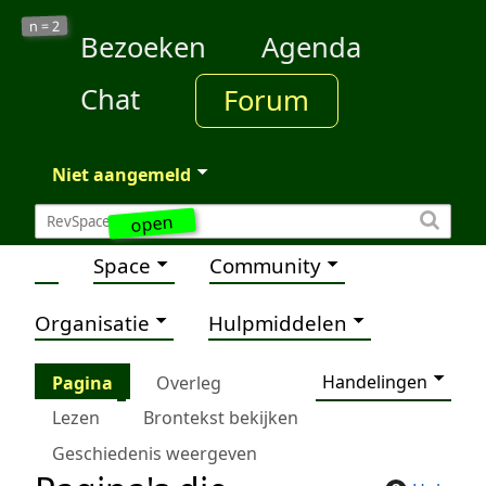
2
n =
Bezoeken
Agenda
Chat
Forum
Niet aangemeld
open
Space
Community
Organisatie
Hulpmiddelen
Handelingen
Pagina
Overleg
Lezen
Brontekst bekijken
Geschiedenis weergeven