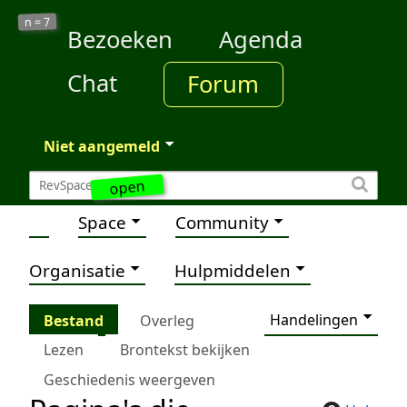
7
n =
Bezoeken
Agenda
Chat
Forum
Niet aangemeld
open
Space
Community
Organisatie
Hulpmiddelen
Handelingen
Bestand
Overleg
Lezen
Brontekst bekijken
Geschiedenis weergeven