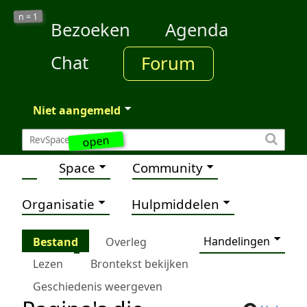
1
n =
Bezoeken
Agenda
Chat
Forum
Niet aangemeld
open
Space
Community
Organisatie
Hulpmiddelen
Handelingen
Bestand
Overleg
Lezen
Brontekst bekijken
Geschiedenis weergeven