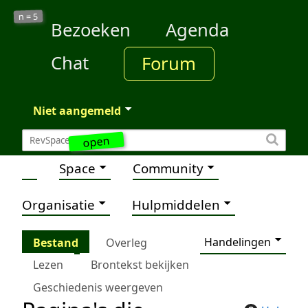
5
n =
Bezoeken
Agenda
Chat
Forum
Niet aangemeld
open
Space
Community
Organisatie
Hulpmiddelen
Handelingen
Bestand
Overleg
Lezen
Brontekst bekijken
Geschiedenis weergeven