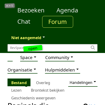
1
n =
Bezoeken
Agenda
Chat
Forum
Niet aangemeld
open
Space
Community
Organisatie
Hulpmiddelen
Handelingen
Bestand
Overleg
Lezen
Brontekst bekijken
Geschiedenis weergeven