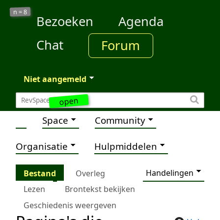
8
n =
Bezoeken
Agenda
Chat
Forum
Niet aangemeld
open
Space
Community
Organisatie
Hulpmiddelen
Handelingen
Bestand
Overleg
Lezen
Brontekst bekijken
Geschiedenis weergeven