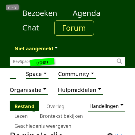
8
n =
Bezoeken
Agenda
Chat
Forum
Niet aangemeld
open
Space
Community
Organisatie
Hulpmiddelen
Handelingen
Bestand
Overleg
Lezen
Brontekst bekijken
Geschiedenis weergeven