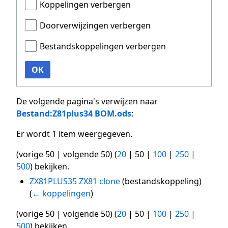
Koppelingen verbergen
Doorverwijzingen verbergen
Bestandskoppelingen verbergen
OK
De volgende pagina's verwijzen naar
Bestand:Z81plus34 BOM.ods
:
Er wordt 1 item weergegeven.
(
vorige 50
|
volgende 50
) (
20
|
50
|
100
|
250
|
500
) bekijken.
ZX81PLUS35 ZX81 clone
(bestandskoppeling)
(
← koppelingen
)
(
vorige 50
|
volgende 50
) (
20
|
50
|
100
|
250
|
500
) bekijken.