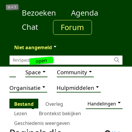
1
n =
Bezoeken
Agenda
Chat
Forum
Niet aangemeld
open
Space
Community
Organisatie
Hulpmiddelen
Handelingen
Bestand
Overleg
Lezen
Brontekst bekijken
Geschiedenis weergeven