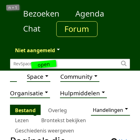
1
n =
Bezoeken
Agenda
Chat
Forum
Niet aangemeld
open
Space
Community
Organisatie
Hulpmiddelen
Handelingen
Bestand
Overleg
Lezen
Brontekst bekijken
Geschiedenis weergeven