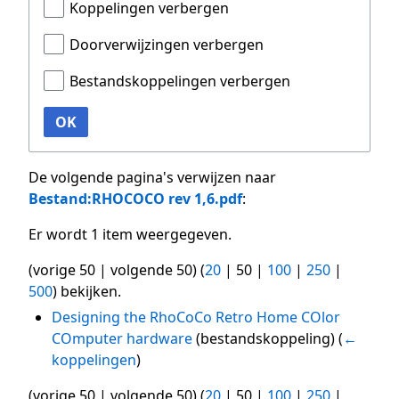
Koppelingen verbergen
Doorverwijzingen verbergen
Bestandskoppelingen verbergen
OK
De volgende pagina's verwijzen naar
Bestand:RHOCOCO rev 1,6.pdf
:
Er wordt 1 item weergegeven.
(
vorige 50
|
volgende 50
) (
20
|
50
|
100
|
250
|
500
) bekijken.
Designing the RhoCoCo Retro Home COlor
COmputer hardware
(bestandskoppeling)
(
←
koppelingen
)
(
vorige 50
|
volgende 50
) (
20
|
50
|
100
|
250
|