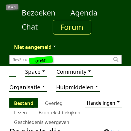
1
n =
Bezoeken
Agenda
Chat
Forum
Niet aangemeld
open
Space
Community
Organisatie
Hulpmiddelen
Handelingen
Bestand
Overleg
Lezen
Brontekst bekijken
Geschiedenis weergeven