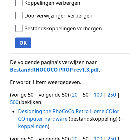
Koppelingen verbergen
Doorverwijzingen verbergen
Bestandskoppelingen verbergen
OK
De volgende pagina's verwijzen naar
Bestand:RHOCOCO PROP rev1.3.pdf
:
Er wordt 1 item weergegeven.
(
vorige 50
|
volgende 50
) (
20
|
50
|
100
|
250
|
500
) bekijken.
Designing the RhoCoCo Retro Home COlor
COmputer hardware
(bestandskoppeling)
(
←
koppelingen
)
(
vorige 50
|
volgende 50
) (
20
|
50
|
100
|
250
|