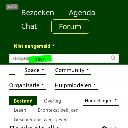
3
n =
Bezoeken
Agenda
Chat
Forum
Niet aangemeld
open
Space
Community
Organisatie
Hulpmiddelen
Handelingen
Bestand
Overleg
Lezen
Brontekst bekijken
Geschiedenis weergeven