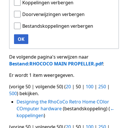
Koppelingen verbergen
Doorverwijzingen verbergen
Bestandskoppelingen verbergen
OK
De volgende pagina's verwijzen naar
Bestand:RHOCOCO MAIN PROPELLER.pdf
:
Er wordt 1 item weergegeven.
(
vorige 50
|
volgende 50
) (
20
|
50
|
100
|
250
|
500
) bekijken.
Designing the RhoCoCo Retro Home COlor
COmputer hardware
(bestandskoppeling)
(
←
koppelingen
)
(
vorige 50
|
volgende 50
) (
20
|
50
|
100
|
250
|