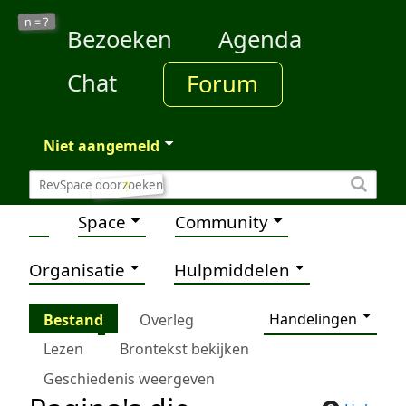
?
n =
Bezoeken
Agenda
Chat
Forum
Niet aangemeld
?
Space
Community
Organisatie
Hulpmiddelen
Handelingen
Bestand
Overleg
Lezen
Brontekst bekijken
Geschiedenis weergeven