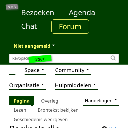
8
n =
Bezoeken
Agenda
Chat
Forum
Niet aangemeld
open
Space
Community
Organisatie
Hulpmiddelen
Handelingen
Pagina
Overleg
Lezen
Brontekst bekijken
Geschiedenis weergeven