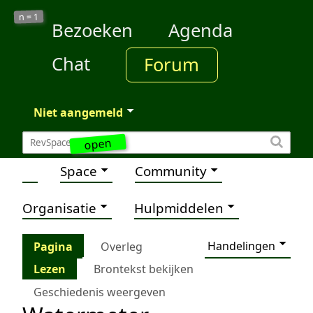
1
n =
Bezoeken
Agenda
Chat
Forum
Niet aangemeld
open
Space
Community
Organisatie
Hulpmiddelen
Handelingen
Pagina
Overleg
Lezen
Brontekst bekijken
Geschiedenis weergeven