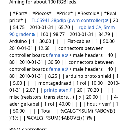
Aiming for about 100 RGB leds.
| *Part* | *Pieces* | *Price* | *Besteld* | *Real
price* | |
TLC5941 28pdip (pwm controller)
| 20
| 54.75 | 2010-01-31 | 65.70 | |
rgb led CA, 5mm
90 graden
| 100 | 98.77 | 2010-01-31 | 84.79 | |
Arduino | 1 | 30.00 | | | | Flat-cables | 1 | 50.00 |
2010-01-31 | 12.68 | | connectors between
controller boards
female
+ male headers | 40 |
80 | 2010-01-31 | 30.50 | | connectors between
controller boards
female
+ male headers | 40 |
80 | 2010-01-31 | 8.25 | | arduino proto shield | 1
| 5.00 | | | | montagedraad | 1 rol | 10.00 | 2010-
01-31 | 2.07 | |
printplaten
| 20 | 70.20 | | | |
misc (resistors, transistors, ..) | x | 20.00 | | | | 4-
aderige kabel | 1 rol | 40.00 | | | | hout + verf | 1
| 50.00 | | | | Total | | %CALC{"$SUM( $ABOVE()
)"}% | | %CALC{"$SUM( $ABOVE() )"}% |
PWM controllers: