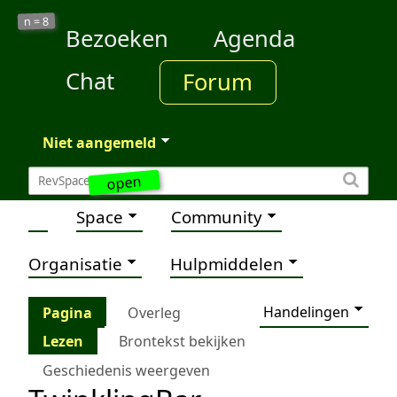
8
n =
Bezoeken
Agenda
Chat
Forum
Niet aangemeld
open
Space
Community
Organisatie
Hulpmiddelen
Handelingen
Pagina
Overleg
Lezen
Brontekst bekijken
Geschiedenis weergeven