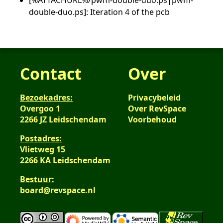
[%ATTACHURL%/pwm-double-duo.ps|pwm-
double-duo.ps]: Iteration 4 of the pcb
Contact
Over
Bezoekadres:
Privacybeleid
Overgoo 1
Over RevSpace
2266 JZ Leidschendam
Voorbehoud
Postadres:
Vlietweg 15
2266 KA Leidschendam
Bestuur:
board@revspace.nl