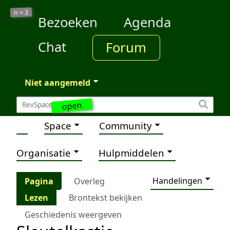
3
n =
Bezoeken
Agenda
Chat
Forum
Niet aangemeld
open
Space
Community
Organisatie
Hulpmiddelen
Handelingen
Pagina
Overleg
Lezen
Brontekst bekijken
Geschiedenis weergeven