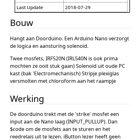
Last Update
2018-07-29
Bouw
Hangt aan Doorduino. Een Arduino Nano verzorgt
de logica en aansturing solenoid.
Twee mosfets, IRF520N (IRL540N is ook prima
mochten ze ooit stuk gaan) Solenoid uit oude PC
kast (bak 'Electromechanisch) Stripje plexiglas
versmolten met chloroform aan het raampje
Werking
De doorduino trekt met de 'strike' mosfet een
input aan de Nano laag (INPUT_PULLUP). Dan
$code om de mosfets aan te sturen en het
reedrelais uit te lezen. iButton lezer heeft geen