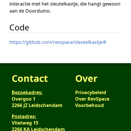
interactie met het sleutelkastje, die hangt gewoon
aan de Doorduino.
Code
https://github.com/revspace/sleutelkastje
Contact
Over
Bezoekadres:
Privacybeleid
Overgoo 1
Over RevSpace
2266 JZ Leidschendam
Voorbehoud
Postadres:
Vlietweg 15
2266 KA Leidschendam