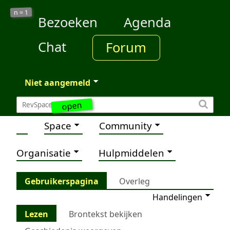
1
n =
Bezoeken
Agenda
Chat
Forum
Niet aangemeld
open
Space
Community
Organisatie
Hulpmiddelen
Gebruikerspagina
Overleg
Handelingen
Lezen
Brontekst bekijken