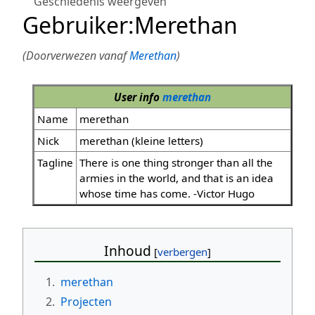
Geschiedenis weergeven
Gebruiker
:
Merethan
(Doorverwezen vanaf
Merethan
)
User info
merethan
Name
merethan
Nick
merethan (kleine letters)
Tagline
There is one thing stronger than all the
armies in the world, and that is an idea
whose time has come. -Victor Hugo
Inhoud
1.
merethan
2.
Projecten