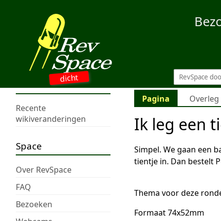
Bez
dicht
Pagina
Overleg
Recente
Ik leg een t
wikiveranderingen
Space
Simpel. We gaan een bat
tientje in. Dan bestelt 
Over RevSpace
FAQ
Thema voor deze ronde
Bezoeken
Formaat 74x52mm