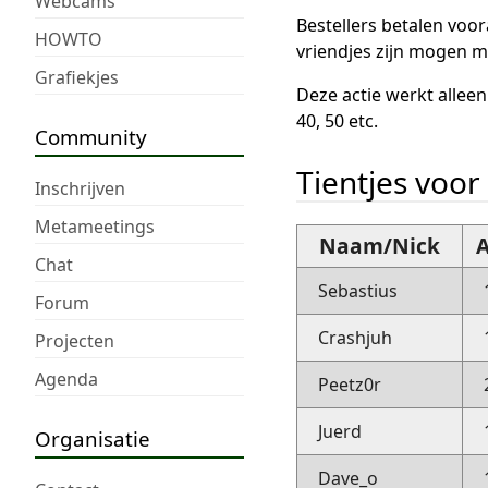
Webcams
Bestellers betalen voor
HOWTO
vriendjes zijn mogen 
Grafiekjes
Deze actie werkt alleen
40, 50 etc.
Community
Tientjes voor
Inschrijven
Metameetings
Naam/Nick
A
Chat
Sebastius
Forum
Crashjuh
Projecten
Agenda
Peetz0r
Juerd
Organisatie
Dave_o