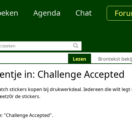
oeken
Agenda
Chat
For
Lezen
Brontekst beki
ientje in: Challenge Accepted
ch stickers kopen bij drukwerkdeal. Iedereen die wilt legt
Peetz0r de stickers.
: "Challenge Accepted".