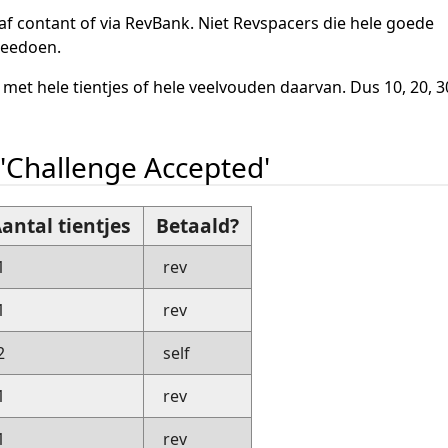
af contant of via RevBank. Niet Revspacers die hele goede
meedoen.
 met hele tientjes of hele veelvouden daarvan. Dus 10, 20, 3
 'Challenge Accepted'
antal tientjes
Betaald?
1
rev
1
rev
2
self
1
rev
1
rev