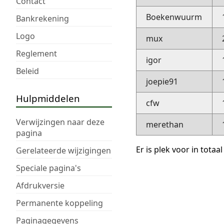
Contact
Boekenwuurm
Bankrekening
Logo
mux
Reglement
igor
Beleid
joepie91
Hulpmiddelen
cfw
Verwijzingen naar deze
merethan
pagina
Er is plek voor in totaal
Gerelateerde wijzigingen
Speciale pagina's
Afdrukversie
Permanente koppeling
Paginagegevens