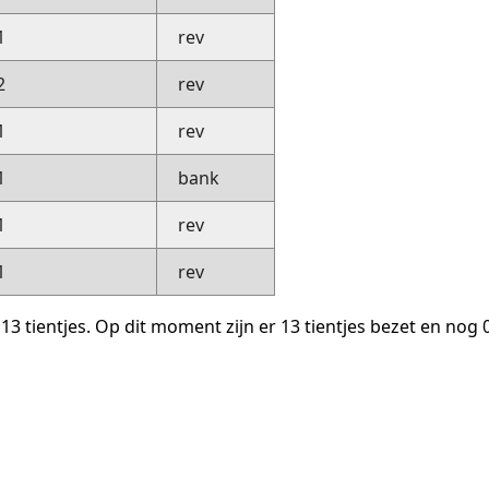
1
rev
2
rev
1
rev
1
bank
1
rev
1
rev
 13 tientjes. Op dit moment zijn er 13 tientjes bezet en nog 0 