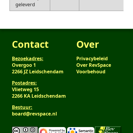
geleverd
Contact
Over
Bezoekadres:
Privacybeleid
Overgoo 1
Over RevSpace
2266 JZ Leidschendam
Voorbehoud
Postadres:
Vlietweg 15
2266 KA Leidschendam
Bestuur:
board@revspace.nl