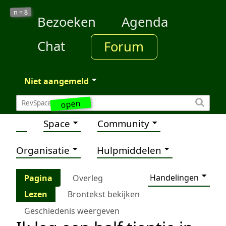
8
n =
Bezoeken
Agenda
Chat
Forum
Niet aangemeld
open
Space
Community
Organisatie
Hulpmiddelen
Handelingen
Pagina
Overleg
Lezen
Brontekst bekijken
Geschiedenis weergeven