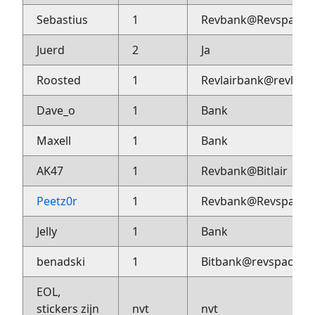
Sebastius
1
Revbank@Revspace
Juerd
2
Ja
Roosted
1
Revlairbank@revlair
Dave_o
1
Bank
Maxell
1
Bank
AK47
1
Revbank@Bitlair
Peetz0r
1
Revbank@Revspace
Jelly
1
Bank
benadski
1
Bitbank@revspace
EOL,
stickers zijn
nvt
nvt