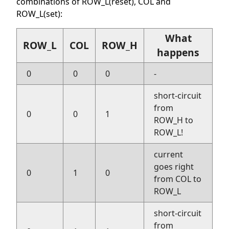
combinations of ROW_L(reset), COL and
ROW_L(set):
What
ROW_L
COL
ROW_H
happens
0
0
0
-
short-circuit
from
0
0
1
ROW_H to
ROW_L!
current
goes right
0
1
0
from COL to
ROW_L
short-circuit
from