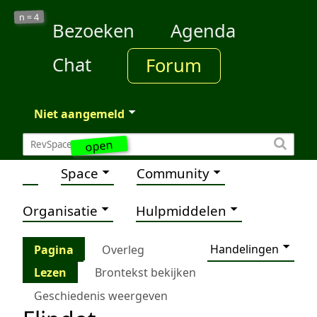
4
n =
Bezoeken
Agenda
Chat
Forum
Niet aangemeld
open
Space
Community
Organisatie
Hulpmiddelen
Handelingen
Pagina
Overleg
Lezen
Brontekst bekijken
Geschiedenis weergeven