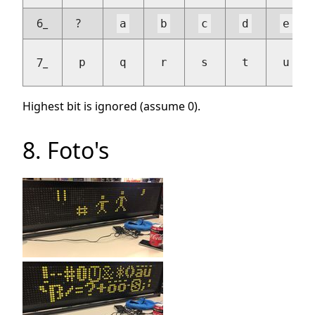
6_
?
a
b
c
d
e
7_
p
q
r
s
t
u
Highest bit is ignored (assume 0).
8. Foto's