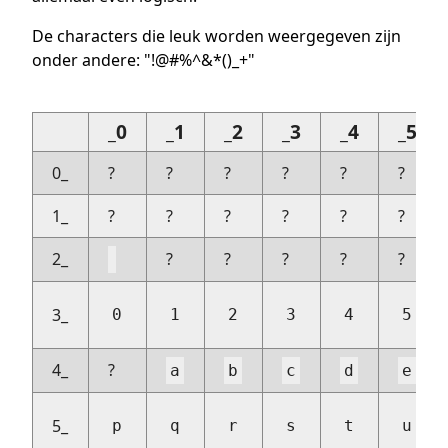
De characters die leuk worden weergegeven zijn
onder andere: "!@#%^&*()_+"
_0
_1
_2
_3
_4
_5
0_
?
?
?
?
?
?
1_
?
?
?
?
?
?
2_
?
?
?
?
?
3_
0
1
2
3
4
5
4_
?
a
b
c
d
e
5_
p
q
r
s
t
u