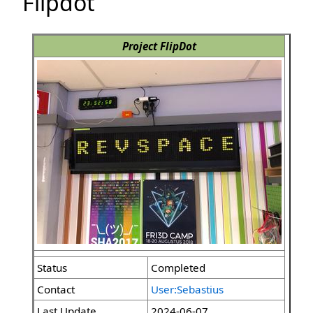
Flipdot
Project FlipDot
Status
Completed
Contact
User:Sebastius
Last Update
2024-06-07