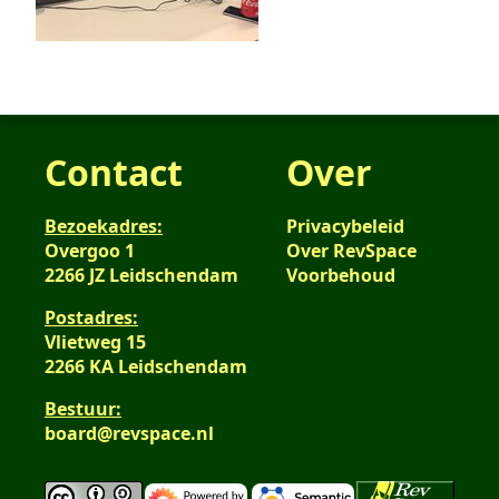
Contact
Over
Bezoekadres:
Privacybeleid
Overgoo 1
Over RevSpace
2266 JZ Leidschendam
Voorbehoud
Postadres:
Vlietweg 15
2266 KA Leidschendam
Bestuur:
board@revspace.nl