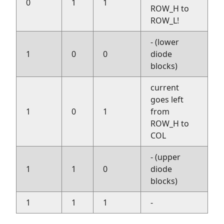
0
1
1
ROW_H to
ROW_L!
- (lower
1
0
0
diode
blocks)
current
goes left
1
0
1
from
ROW_H to
COL
- (upper
1
1
0
diode
blocks)
1
1
1
-