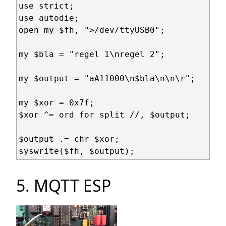
use strict;

use autodie;

open my $fh, ">/dev/ttyUSB0";

my $bla = "regel 1\nregel 2";

my $output = "aA11000\n$bla\n\n\r";

my $xor = 0x7f;

$xor ^= ord for split //, $output;

$output .= chr $xor;

5. MQTT ESP