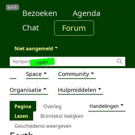
1
n =
Bezoeken
Agenda
Chat
Forum
Niet aangemeld
open
Space
Community
Organisatie
Hulpmiddelen
Handelingen
Pagina
Overleg
Lezen
Brontekst bekijken
Geschiedenis weergeven