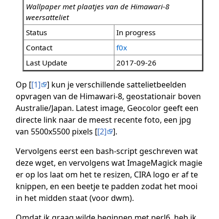
Wallpaper met plaatjes van de Himawari-8
weersatteliet
Status
In progress
Contact
f0x
Last Update
2017-09-26
Op [
[1]
] kun je verschillende sattelietbeelden
opvragen van de Himawari-8, geostationair boven
Australie/Japan. Latest image, Geocolor geeft een
directe link naar de meest recente foto, een jpg
van 5500x5500 pixels [
[2]
].
Vervolgens eerst een bash-script geschreven wat
deze wget, en vervolgens wat ImageMagick magie
er op los laat om het te resizen, CIRA logo er af te
knippen, en een beetje te padden zodat het mooi
in het midden staat (voor dwm).
Omdat ik graag wilde beginnen met perl6, heb ik