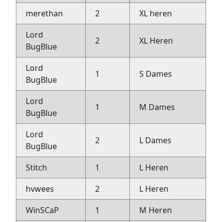
merethan
2
XL heren
c
Lord
2
XL Heren
r
BugBlue
Lord
1
S Dames
r
BugBlue
Lord
1
M Dames
r
BugBlue
Lord
2
L Dames
r
BugBlue
Stitch
1
L Heren
s
hvwees
2
L Heren
h
WinSCaP
1
M Heren
w