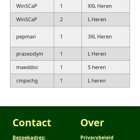
WinSCaP
1
XXL Heren
w
WinSCaP
2
L Heren
w
p
pepman
1
3XL Heren
i
praseodym
1
L Heren
$
maeddoc
1
S heren
t
cmpxchg
1
L heren
r
Contact
Over
Bezoekadres:
Privacybeleid