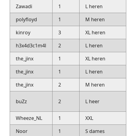
Zawadi
1
L heren
h
polyfloyd
1
M heren
f
kinroy
3
XL heren
y
h3x4d3c1m4l
2
L heren
s
the_jinx
1
XL heren
r
the_jinx
1
L heren
r
the_jinx
2
M heren
r
b
buZz
2
L heer
s
Wheeze_NL
1
XXL
R
Noor
1
S dames