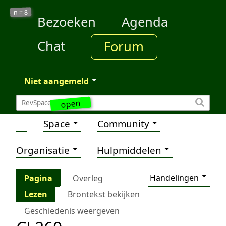
8
n =
Bezoeken
Agenda
Chat
Forum
Niet aangemeld
open
Space
Community
Organisatie
Hulpmiddelen
Handelingen
Pagina
Overleg
Lezen
Brontekst bekijken
Geschiedenis weergeven