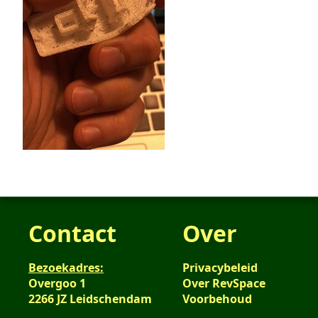
Contact
Over
Bezoekadres:
Privacybeleid
Overgoo 1
Over RevSpace
2266 JZ Leidschendam
Voorbehoud