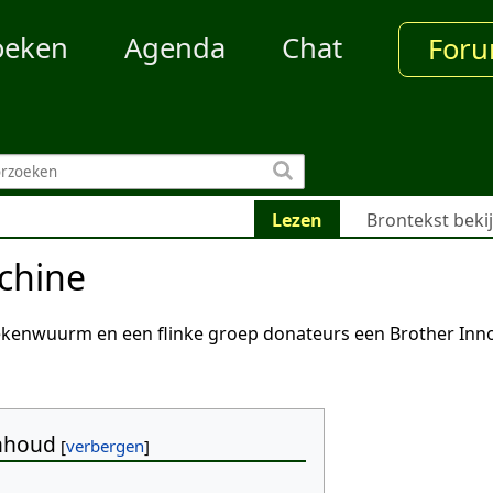
oeken
Agenda
Chat
For
Lezen
Brontekst beki
chine
kenwuurm en een flinke groep donateurs een Brother Inno
nhoud