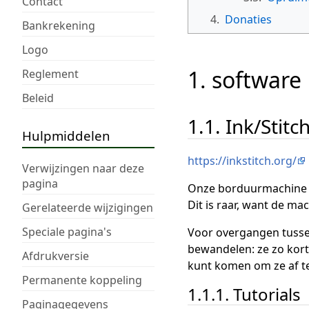
Contact
4.
Donaties
Bankrekening
Logo
1. software
Reglement
Beleid
1.1. Ink/Stitc
Hulpmiddelen
https://inkstitch.org/
Verwijzingen naar deze
pagina
Onze borduurmachine v
Dit is raar, want de mac
Gerelateerde wijzigingen
Speciale pagina's
Voor overgangen tussen
bewandelen: ze zo kort 
Afdrukversie
kunt komen om ze af te
Permanente koppeling
1.1.1. Tutorials
Paginagegevens