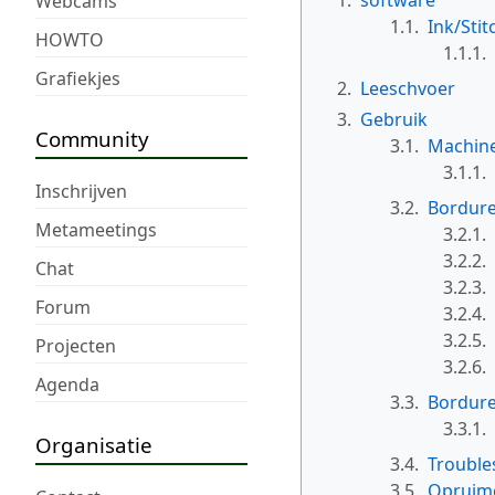
Webcams
1.1.
Ink/Stit
HOWTO
1.1.1.
Grafiekjes
2.
Leeschvoer
3.
Gebruik
Community
3.1.
Machine
3.1.1.
Inschrijven
3.2.
Bordure
Metameetings
3.2.1.
3.2.2.
Chat
3.2.3.
Forum
3.2.4.
3.2.5.
Projecten
3.2.6.
Agenda
3.3.
Bordur
3.3.1.
Organisatie
3.4.
Trouble
3.5.
Opruim