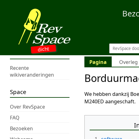
Bez
dicht
Pagina
Overleg
Recente
Borduurma
wikiveranderingen
Space
We hebben dankzij Boe
M240ED aangeschaft.
Over RevSpace
FAQ
I
Bezoeken
1.
software