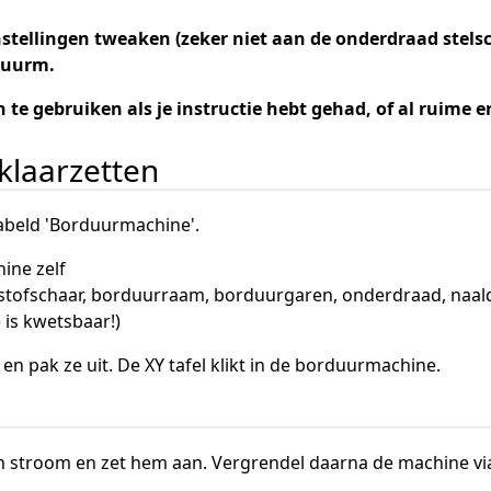
tellingen tweaken (zeker niet aan de onderdraad stelschr
wuurm.
n te gebruiken als je instructie hebt gehad, of al ruim
klaarzetten
labeld 'Borduurmachine'.
ine zelf
(stofschaar, borduurraam, borduurgaren, onderdraad, naalde
e is kwetsbaar!)
en pak ze uit. De XY tafel klikt in de borduurmachine.
 stroom en zet hem aan. Vergrendel daarna de machine via