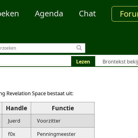
oeken
Agenda
Chat
For
Lezen
Brontekst beki
ng Revelation Space bestaat uit:
Handle
Functie
Juerd
Voorzitter
f0x
Penningmeester