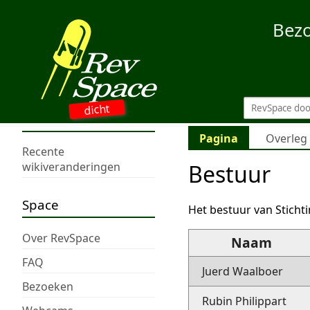
Bez
dicht
Pagina
Overleg
Recente
Bestuur
wikiveranderingen
Space
Het bestuur van Stichti
Over RevSpace
Naam
FAQ
Juerd Waalboer
Bezoeken
Rubin Philippart