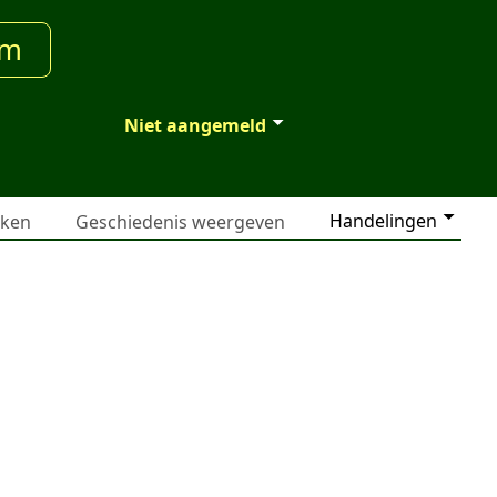
um
Niet aangemeld
Handelingen
jken
Geschiedenis weergeven