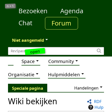
1
n =
Bezoeken
Agenda
Chat
Forum
Niet aangemeld
open
Space
Community
Organisatie
Hulpmiddelen
Handelingen
Speciale pagina
Wiki bekijken
RDF
Hulp