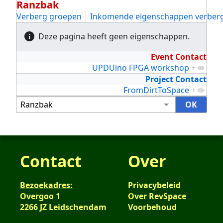
Ranzbak
Verberg groepen
Inkomende eigenschappen verber
Deze pagina heeft geen eigenschappen.
Event Contact
UPDUino FPGA workshop
+
Project Contact
FromDirtToSpace
+
Contact
Over
Bezoekadres:
Privacybeleid
Overgoo 1
Over RevSpace
2266 JZ Leidschendam
Voorbehoud