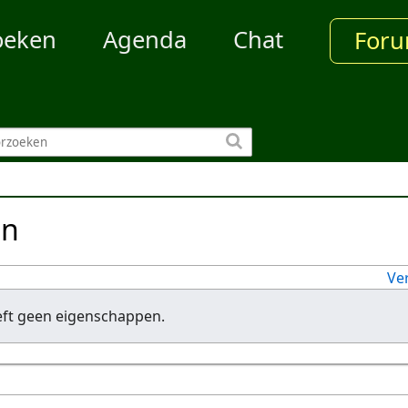
oeken
Agenda
Chat
For
en
Ve
eft geen eigenschappen.