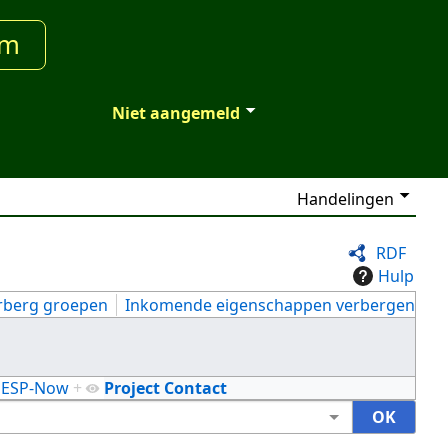
um
Niet aangemeld
Handelingen
RDF
Hulp
rberg groepen
Inkomende eigenschappen verbergen
ESP-Now
+
Project Contact