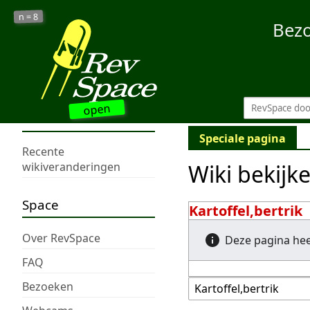
8
n =
Bez
open
Speciale pagina
Recente
Wiki bekijk
wikiveranderingen
Space
Kartoffel,bertrik
Over RevSpace
Deze pagina he
FAQ
Bezoeken