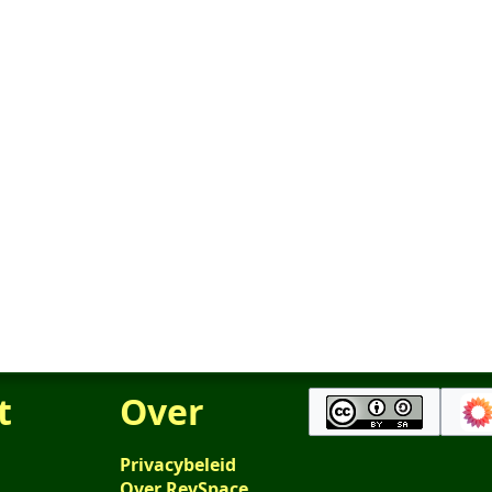
t
Over
Privacybeleid
Over RevSpace