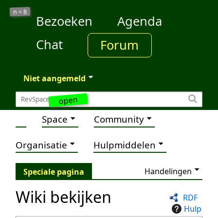
8
n =
Bezoeken
Agenda
Chat
Forum
Niet aangemeld
open
Space
Community
Organisatie
Hulpmiddelen
Handelingen
Speciale pagina
Wiki bekijken
RDF
Hulp